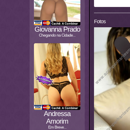
Fotos
Giovanna Prado
Chegando na Cidade...
Andressa
Amorim
Em Breve...