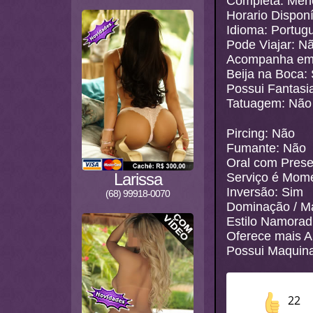
Completa: Men
Horario Disponí
Idioma: Portug
Pode Viajar: N
Acompanha em 
Beija na Boca:
Possui Fantasi
Tatuagem: Não
Pircing: Não
Fumante: Não
Oral com Prese
Larissa
Serviço é Mom
Inversão: Sim
(68) 99918-0070
Dominação / M
Estilo Namorad
Oferece mais A
Possui Maquina
22