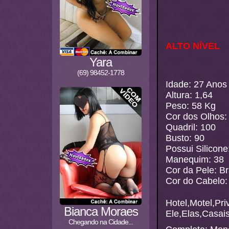
ALTO NÍVEL
Yara
(69) 98452-1778
Idade: 27 Anos
Altura: 1,64
Peso: 58 Kg
Cor dos Olhos:
Quadril: 100
Busto: 90
Possui Silicone
Manequim: 38
Cor da Pele: B
Cor do Cabelo:
Hotel,Motel,Pri
Bianca Moraes
Ele,Elas,Casai
Chegando na Cidade...