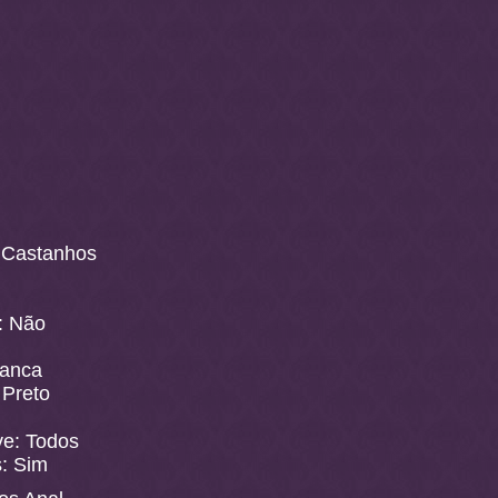
 Castanhos
: Não
ranca
 Preto
ve: Todos
s: Sim