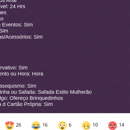
os Anal
vel: 24 Hrs
ues
ão
Eventos: Sim
 Sim
as/Acessórios: Sim
rvativo: Sim
ento ou Hora: Hora
asoquismo: Sim
inha ou Safada: Safada Estilo Mulherão
lgo: Ofereço Brinquedinhos
 d Cartão Própria: Sim
26
16
6
10
14