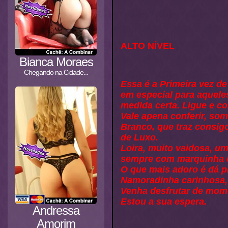
ALTO NÍVEL
Bianca Moraes
Chegando na Cidade...
Essa é a Primeira vez d
em especial para aquele
medida certa. Ligue e c
Vale apena conferir, so
Branco, que traz consig
de Luxo.
Loira, muito vaidosa, um
sempre com marquinha de
O que mais adoro é dá pr
Namoradinha carinhosa,
Venha desfrutar de mom
Estou a sua espera.
Andressa
Amorim