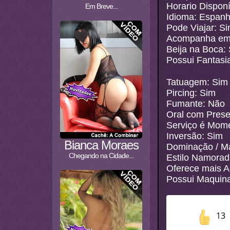
Horario Disponí
Em Breve...
Idioma: Espanh
Pode Viajar: S
Acompanha em 
Beija na Boca:
Possui Fantasi
Tatuagem: Sim
Pircing: Sim
Fumante: Não
Oral com Prese
Serviço é Mome
Inversão: Sim
Bianca Moraes
Dominação / M
Chegando na Cidade...
Estilo Namorad
Oferece mais A
Possui Maquina
13