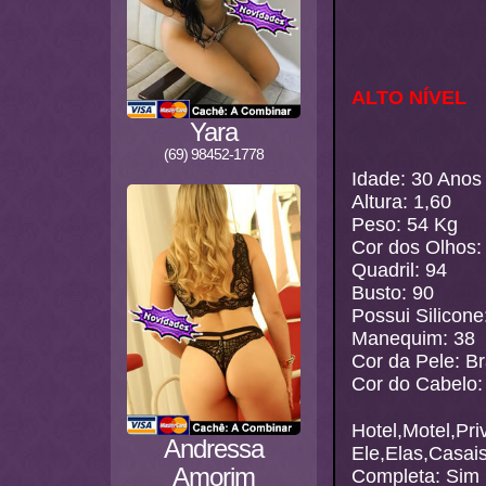
ALTO NÍVEL
Yara
(69) 98452-1778
Idade: 30 Anos
Altura: 1,60
Peso: 54 Kg
Cor dos Olhos:
Quadril: 94
Busto: 90
Possui Silicone
Manequim: 38
Cor da Pele: B
Cor do Cabelo:
Hotel,Motel,Pri
Andressa
Ele,Elas,Casai
Amorim
Completa: Sim