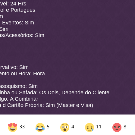
vel: 24 Hrs
ol e Portugues
im
Eventos: Sim
 Sim
as/Acessórios: Sim
rvativo: Sim
nto ou Hora: Hora
asoquismo: Sim
inha ou Safada: Os Dois, Depende do Cliente
lgo: A Combinar
 d Cartão Própria: Sim (Master e Visa)
33
5
4
11
8