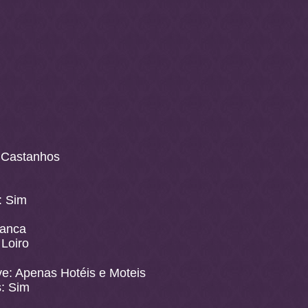
 Castanhos
: Sim
ranca
 Loiro
ve: Apenas Hotéis e Moteis
s: Sim