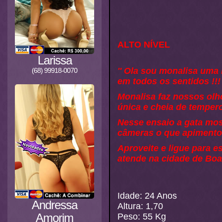
ALTO NÍVEL
Larissa
'' Ola sou monalisa um
(68) 99918-0070
em todos os sentidos !!!
Monalisa faz nossos olh
única e cheia de tempero
Nesse ensaio a gata mos
câmeras o que apimentou
Aproveite e ligue para 
atende na cidade de Boa 
Idade: 24 Anos
Andressa
Altura: 1,70
Amorim
Peso: 55 Kg