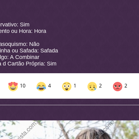
rvativo: Sim
nto ou Hora: Hora
asoquismo: Não
inha ou Safada: Safada
lgo: A Combinar
 d Cartão Própria: Sim
10
4
1
2
2