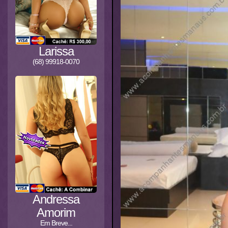
Larissa
(68) 99918-0070
Andressa
Amorim
Em Breve...